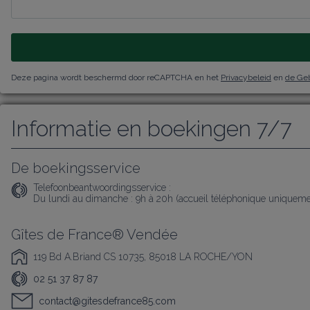
Deze pagina wordt beschermd door reCAPTCHA en het
Privacybeleid
en
de Ge
Informatie en boekingen 7/7
De boekingsservice
Telefoonbeantwoordingsservice :
Du lundi au dimanche : 9h à 20h (accueil téléphonique uniqueme
Gîtes de France® Vendée
119 Bd A.Briand CS 10735, 85018 LA ROCHE/YON
02 51 37 87 87
contact@gitesdefrance85.com