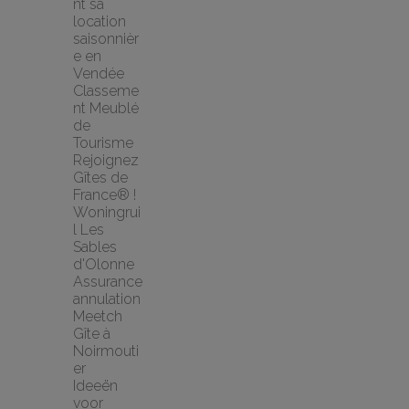
nt sa 
location 
saisonnièr
e en 
Vendée
Classeme
nt Meublé 
de 
Tourisme
Rejoignez 
Gîtes de 
France® !
Woningrui
l Les 
Sables 
d'Olonne
Assurance 
annulation 
Meetch
Gîte à 
Noirmouti
er
Ideeën 
voor 