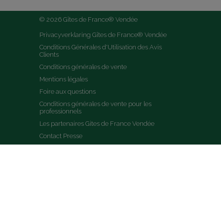
© 2026 Gîtes de France® Vendée
Privacyverklaring Gîtes de France® Vendée
Conditions Générales d'Utilisation des Avis 
Clients
Conditions générales de vente
Mentions légales
Foire aux questions
Conditions générales de vente pour les 
professionnels
Les partenaires Gites de France Vendée
Contact Presse