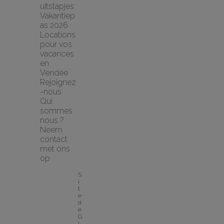
uitstapjes: 
Vakantiep
as 2026
Locations 
pour vos 
vacances 
en 
Vendée
Rejoignez
-nous
Qui 
sommes 
nous ?
Neem 
contact 
met ons 
op
S
i
t
e 
d
e 
G
î