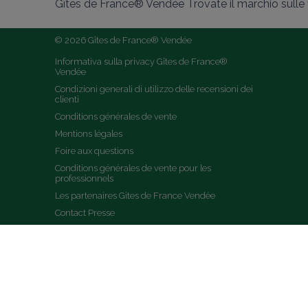
Gîtes de France® Vendée Trovate il marchio sulle v
© 2026 Gîtes de France® Vendée
Informativa sulla privacy Gîtes de France® 
Vendée
Condizioni generali di utilizzo delle recensioni dei 
clienti
Conditions générales de vente
Mentions légales
Foire aux questions
Conditions générales de vente pour les 
professionnels
Les partenaires Gites de France Vendée
Contact Presse