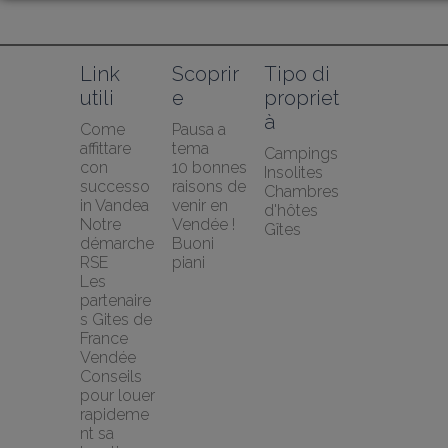
Link 
Scoprir
Tipo di 
utili
e
propriet
à
Come 
Pausa a 
affittare 
tema
Campings
con 
10 bonnes 
Insolites
successo 
raisons de 
Chambres 
in Vandea
venir en 
d'hôtes
Notre 
Vendée !
Gîtes
démarche 
Buoni 
RSE
piani
Les 
partenaire
s Gites de 
France 
Vendée
Conseils 
pour louer 
rapideme
nt sa 