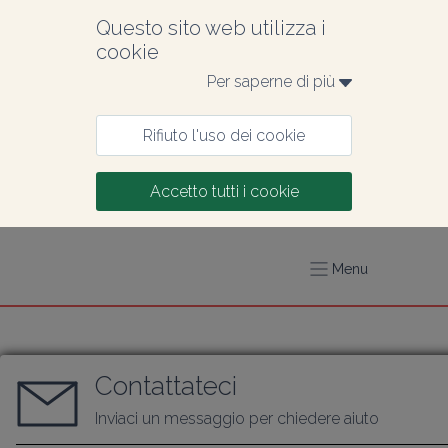
Questo sito web utilizza i 
cookie
Per saperne di più 
Rifiuto l'uso dei cookie
Accetto tutti i cookie
Menu
Contattateci
Inviaci un messaggio per chiedere aiuto