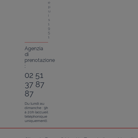
e
p
u
i
s 
1
9
5
1
Agenzia
di
prenotazione
:
02 51
37 87
87
Du lundi au
dimanche : 9h
à 20h (accueil
téléphonique
uniquement).