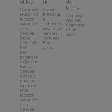
utiles
rir
de 
biens
Comment 
Séjour 
réussir ma 
thématiqu
Campings
location 
e
Insolites
saisonnièr
10 bonnes 
Chambres 
e en 
raisons de 
d'hôtes
Vendée
venir en 
Gîtes
Notre 
Vendée !
démarche 
Bons 
RSE
plans
Les 
partenaire
s Gites de 
France 
Vendée
Conseils 
pour louer 
rapideme
nt sa 
location 
saisonnièr
e en 
Vendée