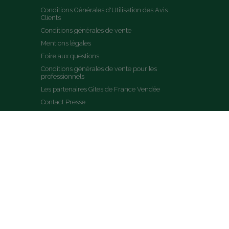
Conditions Générales d'Utilisation des Avis 
Clients
Conditions générales de vente
Mentions légales
Foire aux questions
Conditions générales de vente pour les 
professionnels
Les partenaires Gites de France Vendée
Contact Presse