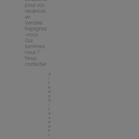
pour vos 
vacances 
en 
Vendée
Rejoignez
-nous
Qui 
sommes 
nous ?
Nous 
contacter
S
i
t
e 
d
e 
G
î
t
e
s 
d
e 
F
r