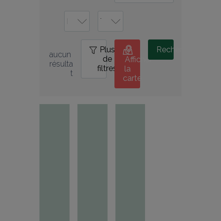
Plus
0
Rechercher
aucun 
de
Afficher
résulta
filtres
la
t
carte