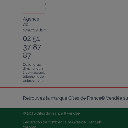
9
5
1
Agence
de
réservation :
02 51
37 87
87
Du lundi au
dimanche : 9h
à 20h (accueil
téléphonique
uniquement).
Retrouvez la marque Gîtes de France® Vendée sur
© 2026 Gîtes de France® Vendée
Déclaration de confidentialité Gîtes de France® 
Vendée