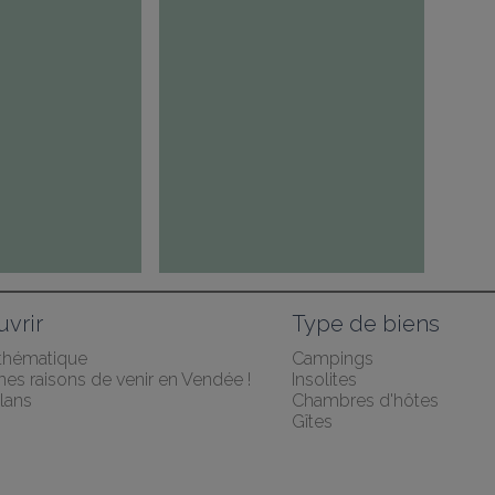
vrir
Type de biens
 thématique
Campings
es raisons de venir en Vendée !
Insolites
lans
Chambres d'hôtes
Gîtes