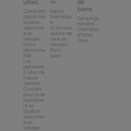
utiles
rir
de 
biens
Comment 
Séjour 
réussir ma 
thématiqu
Campings
location 
e
Insolites
saisonnièr
10 bonnes 
Chambres 
e en 
raisons de 
d'hôtes
Vendée
venir en 
Gîtes
Notre 
Vendée !
démarche 
Bons 
RSE
plans
Les 
partenaire
s Gites de 
France 
Vendée
Conseils 
pour louer 
rapideme
nt sa 
location 
saisonnièr
e en 
Vendée