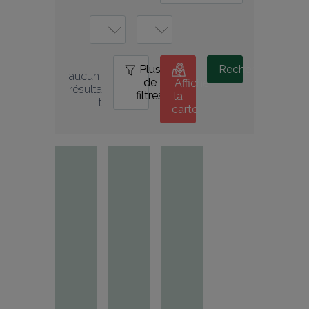
Plus
0
Rechercher
aucun 
de
Afficher
résulta
filtres
la
t
carte