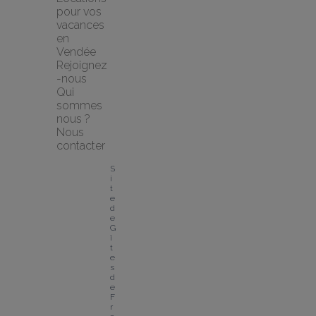
pour vos 
vacances 
en 
Vendée
Rejoignez
-nous
Qui 
sommes 
nous ?
Nous 
contacter
S
i
t
e 
d
e 
G
î
t
e
s 
d
e 
F
r