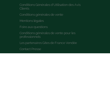
Conditions Générales d'Utilisation des Avis 
Clients
Conditions générales de vente
Mentions légales
Foire aux questions
Conditions générales de vente pour les 
professionnels
Les partenaires Gites de France Vendée
Contact Presse