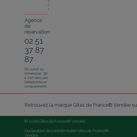
9
5
1
Agence
de
réservation :
02 51
37 87
87
Du lundi au
dimanche : 9h
à 20h (accueil
téléphonique
uniquement).
Retrouvez la marque Gîtes de France® Vendée sur
© 2026 Gîtes de France® Vendée
Déclaration de confidentialité Gîtes de France® 
Vendée