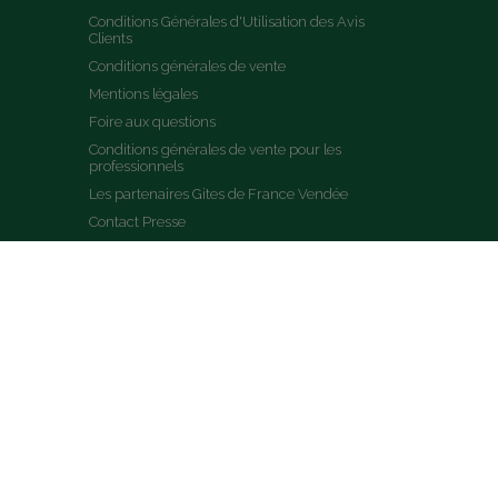
Conditions Générales d'Utilisation des Avis 
Clients
Conditions générales de vente
Mentions légales
Foire aux questions
Conditions générales de vente pour les 
professionnels
Les partenaires Gites de France Vendée
Contact Presse