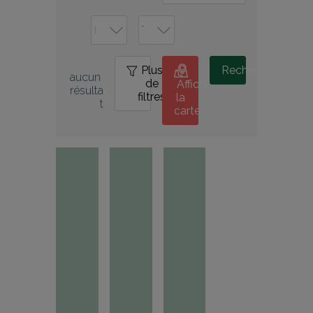
Plus
0
Rechercher
aucun 
de
Afficher
résulta
filtres
la
t
carte