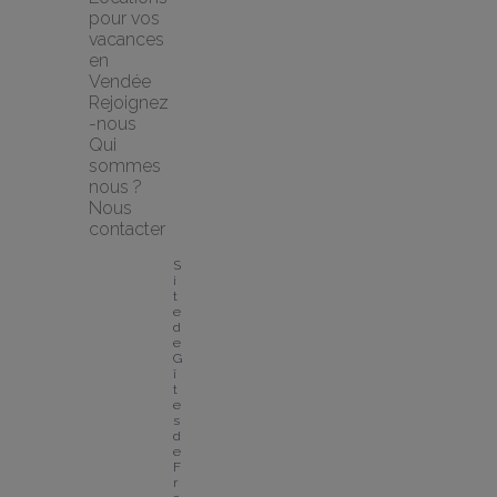
pour vos 
vacances 
en 
Vendée
Rejoignez
-nous
Qui 
sommes 
nous ?
Nous 
contacter
S
i
t
e 
d
e 
G
î
t
e
s 
d
e 
F
r