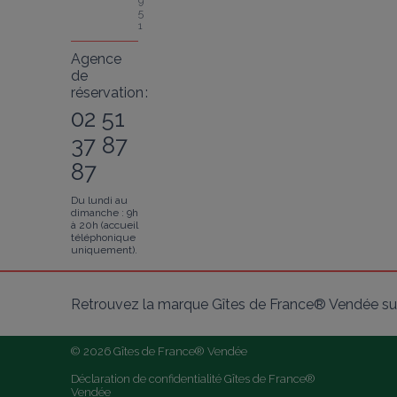
9
5
1
Agence
de
réservation :
02 51
37 87
87
Du lundi au
dimanche : 9h
à 20h (accueil
téléphonique
uniquement).
Retrouvez la marque Gîtes de France® Vendée sur
© 2026 Gîtes de France® Vendée
Déclaration de confidentialité Gîtes de France® 
Vendée