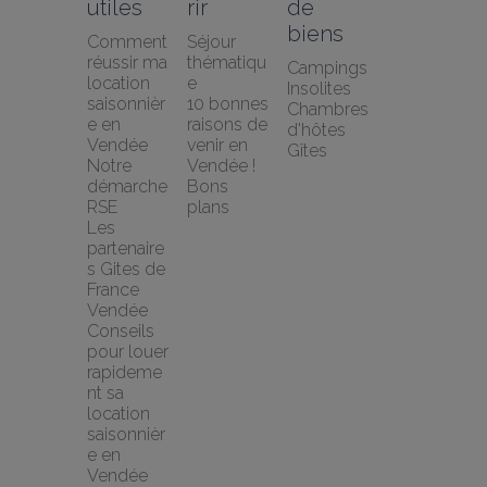
utiles
rir
de 
biens
Comment 
Séjour 
réussir ma 
thématiqu
Campings
location 
e
Insolites
saisonnièr
10 bonnes 
Chambres 
e en 
raisons de 
d'hôtes
Vendée
venir en 
Gîtes
Notre 
Vendée !
démarche 
Bons 
RSE
plans
Les 
partenaire
s Gites de 
France 
Vendée
Conseils 
pour louer 
rapideme
nt sa 
location 
saisonnièr
e en 
Vendée