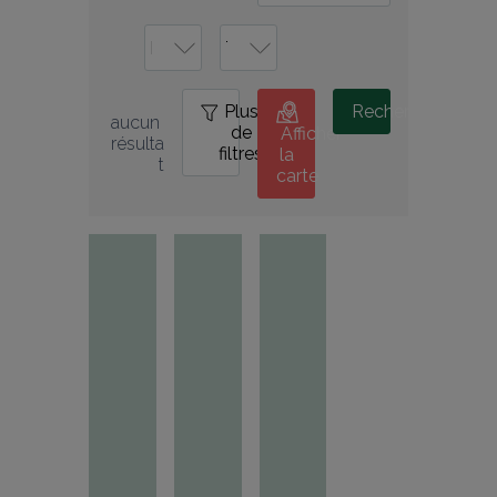
Plus
0
Rechercher
aucun 
de
Afficher
résulta
filtres
la
t
carte