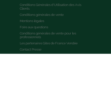
Conditions Générales d'Utilisation des Avis 
Clients
Conditions générales de vente
Mentions légales
Foire aux questions
Conditions générales de vente pour les 
professionnels
Les partenaires Gites de France Vendée
Contact Presse