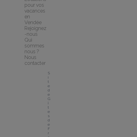
pour vos 
vacances 
en 
Vendée
Rejoignez
-nous
Qui 
sommes 
nous ?
Nous 
contacter
S
i
t
e 
d
e 
G
î
t
e
s 
d
e 
F
r