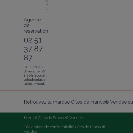
9
5
1
Agence
de
réservation :
02 51
37 87
87
Du lundi au
dimanche : 9h
à 20h (accueil
téléphonique
uniquement).
Retrouvez la marque Gîtes de France® Vendée sur
© 2026 Gîtes de France® Vendée
Déclaration de confidentialité Gîtes de France® 
Vendée