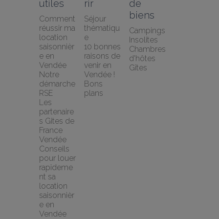
utiles
rir
de 
biens
Comment 
Séjour 
réussir ma 
thématiqu
Campings
location 
e
Insolites
saisonnièr
10 bonnes 
Chambres 
e en 
raisons de 
d'hôtes
Vendée
venir en 
Gîtes
Notre 
Vendée !
démarche 
Bons 
RSE
plans
Les 
partenaire
s Gites de 
France 
Vendée
Conseils 
pour louer 
rapideme
nt sa 
location 
saisonnièr
e en 
Vendée