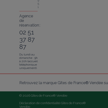
9
5
1
Agence
de
réservation :
02 51
37 87
87
Du lundi au
dimanche : 9h
à 20h (accueil
téléphonique
uniquement).
Retrouvez la marque Gîtes de France® Vendée sur
© 2026 Gîtes de France® Vendée
Déclaration de confidentialité Gîtes de France® 
Vendée