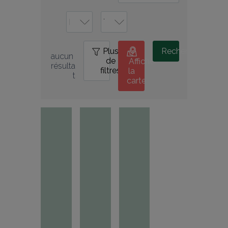
Plus
0
Rechercher
aucun 
de
Afficher
résulta
filtres
la
t
carte