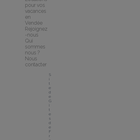
pour vos 
vacances 
en 
Vendée
Rejoignez
-nous
Qui 
sommes 
nous ?
Nous 
contacter
S
i
t
e 
d
e 
G
î
t
e
s 
d
e 
F
r