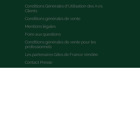
Conditions Générales d'Utilisation des Avis 
Clients
Conditions générales de vente
Mentions légales
Foire aux questions
Conditions générales de vente pour les 
professionnels
Les partenaires Gites de France Vendée
Contact Presse