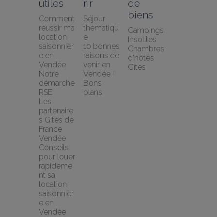
utiles
rir
de 
biens
Comment 
Séjour 
réussir ma 
thématiqu
Campings
location 
e
Insolites
saisonnièr
10 bonnes 
Chambres 
e en 
raisons de 
d'hôtes
Vendée
venir en 
Gîtes
Notre 
Vendée !
démarche 
Bons 
RSE
plans
Les 
partenaire
s Gites de 
France 
Vendée
Conseils 
pour louer 
rapideme
nt sa 
location 
saisonnièr
e en 
Vendée