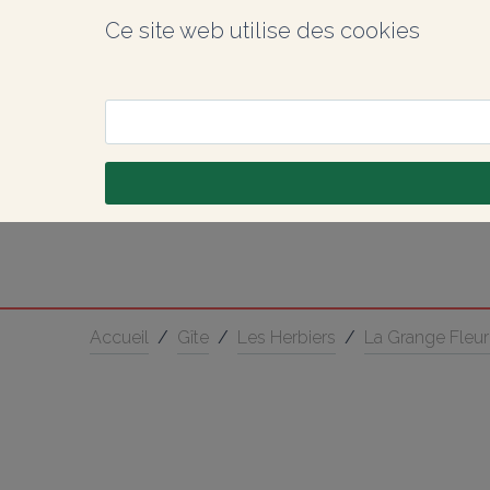
Ce site web utilise des cookies
Accueil
/
Gîte
/
Les Herbiers
/
La Grange Fleur