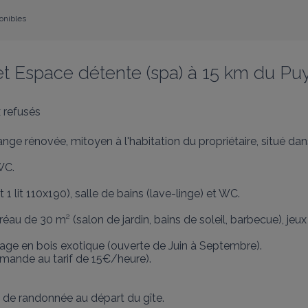
ponibles
et Espace détente (spa) à 15 km du Pu
 refusés
ge rénovée, mitoyen à l'habitation du propriétaire, situé d
C. 

 1 lit 110x190), salle de bains (lave-linge) et WC.

éau de 30 m² (salon de jardin, bains de soleil, barbecue), jeux 
lage en bois exotique (ouverte de Juin à Septembre).

ande au tarif de 15€/heure).

s de randonnée au départ du gîte.