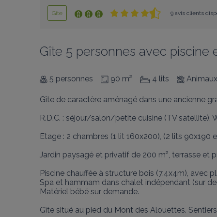
Gîte
9 avis clients dis
Gîte 5 personnes avec piscine 
5 personnes
90 m²
4 lits
Animaux
Gîte de caractère aménagé dans une ancienne gran
R.D.C. : séjour/salon/petite cuisine (TV satellite), W
Etage : 2 chambres (1 lit 160x200), (2 lits 90x190 et
Jardin paysagé et privatif de 200 m², terrasse et pr
Piscine chauffée à structure bois (7,4x4m), avec p
Spa et hammam dans chalet indépendant (sur dem
Matériel bébé sur demande.

Gîte situé au pied du Mont des Alouettes. Sentier