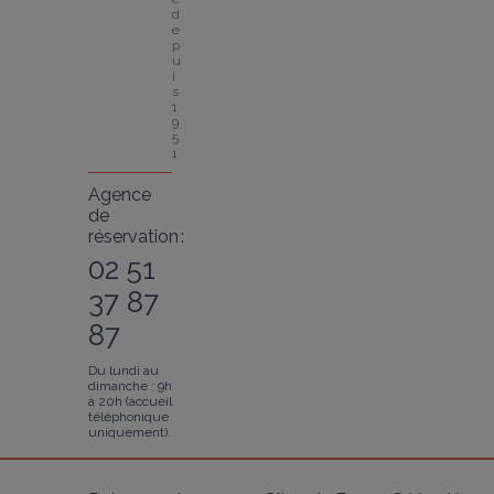
d
e
p
u
i
s 
1
9
5
1
Agence
de
réservation :
02 51
37 87
87
Du lundi au
dimanche : 9h
à 20h (accueil
téléphonique
uniquement).