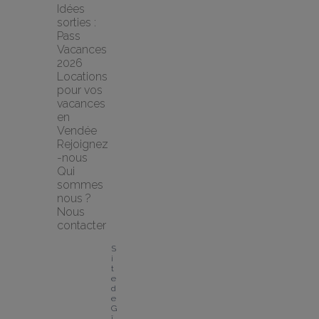
Idées 
sorties : 
Pass 
Vacances 
2026
Locations 
pour vos 
vacances 
en 
Vendée
Rejoignez
-nous
Qui 
sommes 
nous ?
Nous 
contacter
S
i
t
e 
d
e 
G
î