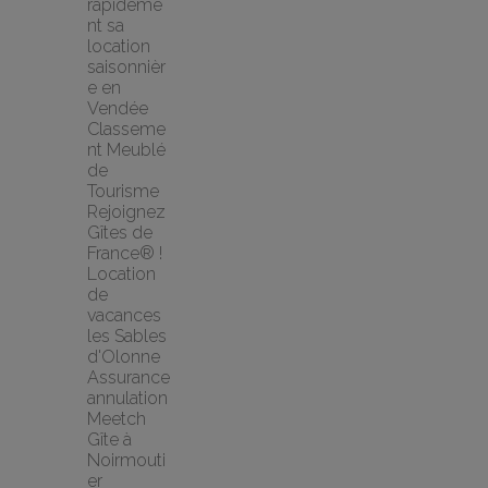
rapideme
nt sa 
location 
saisonnièr
e en 
Vendée
Classeme
nt Meublé 
de 
Tourisme
Rejoignez 
Gîtes de 
France® !
Location 
de 
vacances 
les Sables 
d'Olonne
Assurance 
annulation 
Meetch
Gîte à 
Noirmouti
er