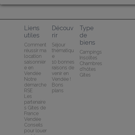
Liens 
Découv
Type 
utiles
rir
de 
biens
Comment 
Séjour 
réussir ma 
thématiqu
Campings
location 
e
Insolites
saisonnièr
10 bonnes 
Chambres 
e en 
raisons de 
d'hôtes
Vendée
venir en 
Gîtes
Notre 
Vendée !
démarche 
Bons 
RSE
plans
Les 
partenaire
s Gites de 
France 
Vendée
Conseils 
pour louer 