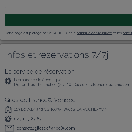
Cette page est protégé par reCAPTCHA et la
politique de vie privée
et les
condit
Infos et réservations 7/7j
Le service de réservation
Permanence téléphonique :
Du lundi au dimanche : 9h à 20h (accueil téléphonique uniqueme
Gîtes de France® Vendée
119 Bd A.Briand CS 10735, 85018 LA ROCHE/YON
02 51 37 87 87
contact@gitesdefrance85.com