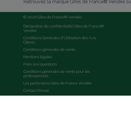
Retrouvez la marque Gîtes de France® Vendée sur
© 2026 Gîtes de France® Vendée
Déclaration de confidentialité Gîtes de France® 
Vendée
Conditions Générales d'Utilisation des Avis 
Clients
Conditions générales de vente
Mentions légales
Foire aux questions
Conditions générales de vente pour les 
professionnels
Les partenaires Gites de France Vendée
Contact Presse