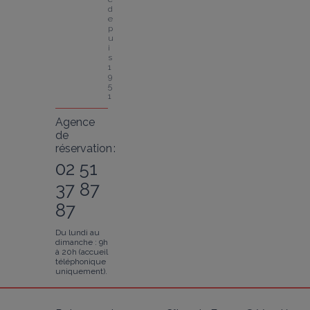
d
e
p
u
i
s 
1
9
5
1
Agence
de
réservation :
02 51
37 87
87
Du lundi au
dimanche : 9h
à 20h (accueil
téléphonique
uniquement).