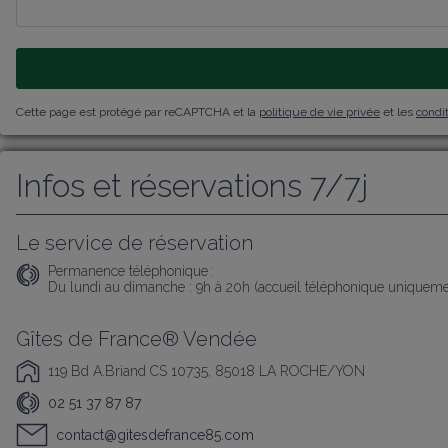
Cette page est protégé par reCAPTCHA et la
politique de vie privée
et les
condit
Infos et réservations 7/7j
Le service de réservation
Permanence téléphonique :
Du lundi au dimanche : 9h à 20h (accueil téléphonique uniqueme
Gîtes de France® Vendée
119 Bd A.Briand CS 10735, 85018 LA ROCHE/YON
02 51 37 87 87
contact@gitesdefrance85.com