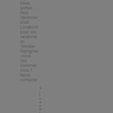
Idées 
sorties : 
Pass 
Vacances 
2026
Locations 
pour vos 
vacances 
en 
Vendée
Rejoignez
-nous
Qui 
sommes 
nous ?
Nous 
contacter
S
i
t
e 
d
e 
G
î