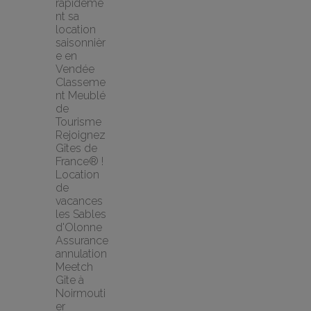
rapideme
nt sa 
location 
saisonnièr
e en 
Vendée
Classeme
nt Meublé 
de 
Tourisme
Rejoignez 
Gîtes de 
France® !
Location 
de 
vacances 
les Sables 
d'Olonne
Assurance 
annulation 
Meetch
Gîte à 
Noirmouti
er