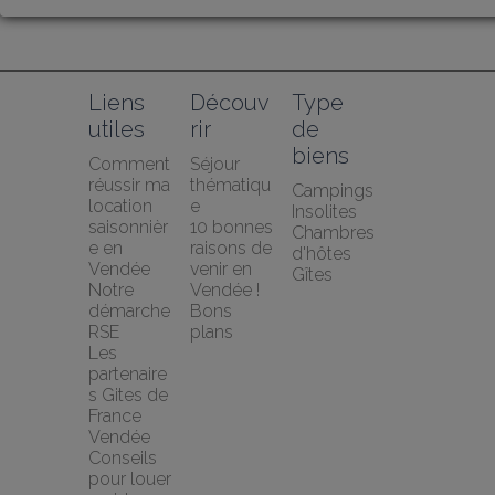
Liens 
Découv
Type 
utiles
rir
de 
biens
Comment 
Séjour 
réussir ma 
thématiqu
Campings
location 
e
Insolites
saisonnièr
10 bonnes 
Chambres 
e en 
raisons de 
d'hôtes
Vendée
venir en 
Gîtes
Notre 
Vendée !
démarche 
Bons 
RSE
plans
Les 
partenaire
s Gites de 
France 
Vendée
Conseils 
pour louer 