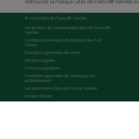
Retrouvez la marque Gîtes de France® Vendée sur
© 2026 Gîtes de France® Vendée
Déclaration de confidentialité Gîtes de France® 
Vendée
Conditions Générales d'Utilisation des Avis 
Clients
Conditions générales de vente
Mentions légales
Foire aux questions
Conditions générales de vente pour les 
professionnels
Les partenaires Gites de France Vendée
Contact Presse