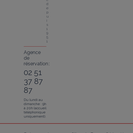
d
e
p
u
i
s 
1
9
5
1
Agence
de
réservation :
02 51
37 87
87
Du lundi au
dimanche : 9h
à 20h (accueil
téléphonique
uniquement).