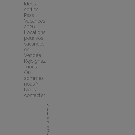
Idées 
sorties : 
Pass 
Vacances 
2026
Locations 
pour vos 
vacances 
en 
Vendée
Rejoignez
-nous
Qui 
sommes 
nous ?
Nous 
contacter
S
i
t
e 
d
e 
G
î