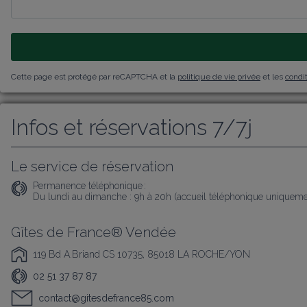
Cette page est protégé par reCAPTCHA et la
politique de vie privée
et les
condit
Infos et réservations 7/7j
Le service de réservation
Permanence téléphonique :
Du lundi au dimanche : 9h à 20h (accueil téléphonique uniqueme
Gîtes de France® Vendée
119 Bd A.Briand CS 10735, 85018 LA ROCHE/YON
02 51 37 87 87
contact@gitesdefrance85.com