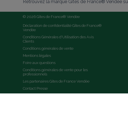
Retrouvez la marque Gîtes de France® Vendée sur
© 2026 Gîtes de France® Vendée
Déclaration de confidentialité Gîtes de France® 
Vendée
Conditions Générales d'Utilisation des Avis 
Clients
Conditions générales de vente
Mentions légales
Foire aux questions
Conditions générales de vente pour les 
professionnels
Les partenaires Gites de France Vendée
Contact Presse