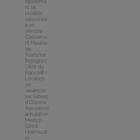
rapideme
nt sa 
location 
saisonnièr
e en 
Vendée
Classeme
nt Meublé 
de 
Tourisme
Rejoignez 
Gîtes de 
France® !
Location 
de 
vacances 
les Sables 
d'Olonne
Assurance 
annulation 
Meetch
Gîte à 
Noirmouti
er