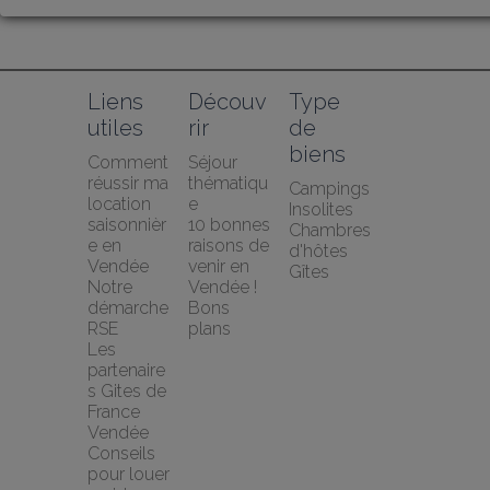
Liens 
Découv
Type 
utiles
rir
de 
biens
Comment 
Séjour 
réussir ma 
thématiqu
Campings
location 
e
Insolites
saisonnièr
10 bonnes 
Chambres 
e en 
raisons de 
d'hôtes
Vendée
venir en 
Gîtes
Notre 
Vendée !
démarche 
Bons 
RSE
plans
Les 
partenaire
s Gites de 
France 
Vendée
Conseils 
pour louer 