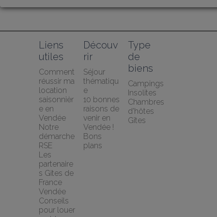
Liens 
Découv
Type 
utiles
rir
de 
biens
Comment 
Séjour 
réussir ma 
thématiqu
Campings
location 
e
Insolites
saisonnièr
10 bonnes 
Chambres 
e en 
raisons de 
d'hôtes
Vendée
venir en 
Gîtes
Notre 
Vendée !
démarche 
Bons 
RSE
plans
Les 
partenaire
s Gites de 
France 
Vendée
Conseils 
pour louer 