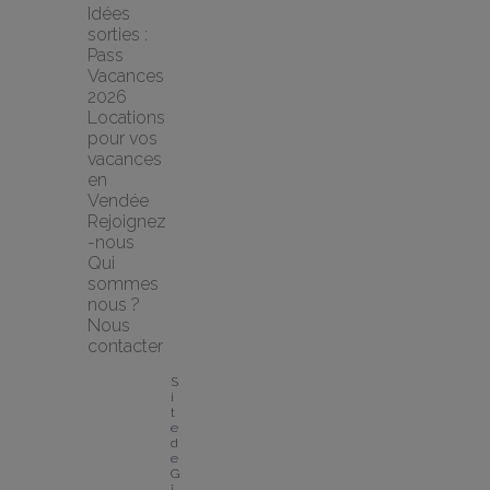
Idées 
sorties : 
Pass 
Vacances 
2026
Locations 
pour vos 
vacances 
en 
Vendée
Rejoignez
-nous
Qui 
sommes 
nous ?
Nous 
contacter
S
i
t
e 
d
e 
G
î