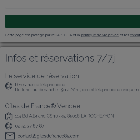
Cette page est protégé par reCAPTCHA et la
politique de vie privée
et les
condit
Infos et réservations 7/7j
Le service de réservation
Permanence téléphonique :
Du lundi au dimanche : 9h à 20h (accueil téléphonique uniqueme
Gîtes de France® Vendée
119 Bd A.Briand CS 10735, 85018 LA ROCHE/YON
02 51 37 87 87
contact@gitesdefrance85.com