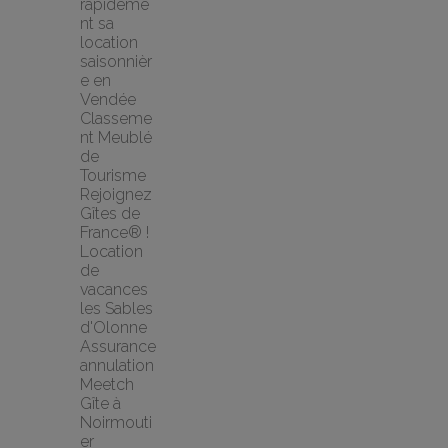
rapideme
nt sa 
location 
saisonnièr
e en 
Vendée
Classeme
nt Meublé 
de 
Tourisme
Rejoignez 
Gîtes de 
France® !
Location 
de 
vacances 
les Sables 
d'Olonne
Assurance 
annulation 
Meetch
Gîte à 
Noirmouti
er