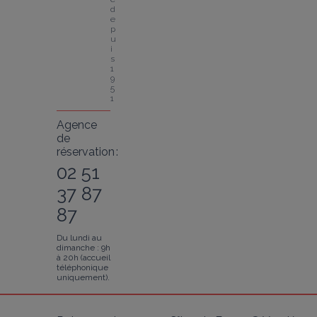
d
e
p
u
i
s 
1
9
5
1
Agence
de
réservation :
02 51
37 87
87
Du lundi au
dimanche : 9h
à 20h (accueil
téléphonique
uniquement).