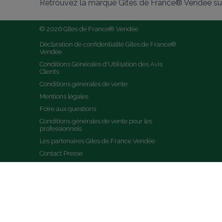
Retrouvez la marque Gîtes de France® Vendée sur
© 2026 Gîtes de France® Vendée
Déclaration de confidentialité Gîtes de France® 
Vendée
Conditions Générales d'Utilisation des Avis 
Clients
Conditions générales de vente
Mentions légales
Foire aux questions
Conditions générales de vente pour les 
professionnels
Les partenaires Gites de France Vendée
Contact Presse