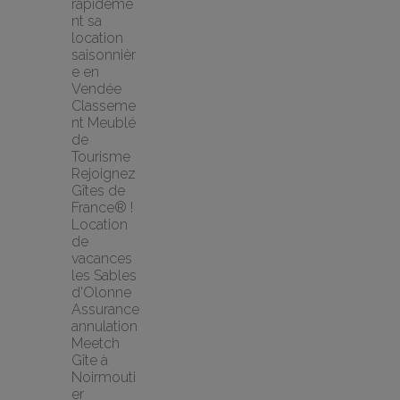
rapideme
nt sa 
location 
saisonnièr
e en 
Vendée
Classeme
nt Meublé 
de 
Tourisme
Rejoignez 
Gîtes de 
France® !
Location 
de 
vacances 
les Sables 
d'Olonne
Assurance 
annulation 
Meetch
Gîte à 
Noirmouti
er