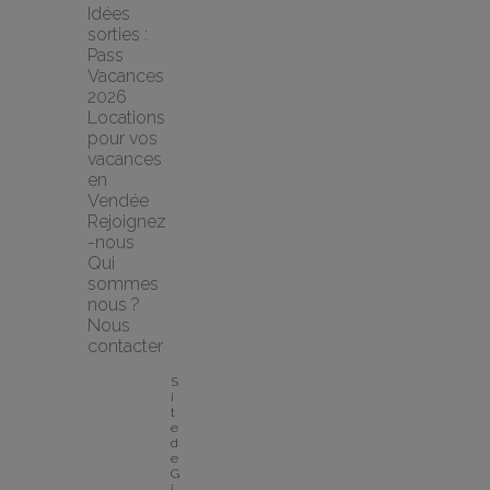
Idées 
sorties : 
Pass 
Vacances 
2026
Locations 
pour vos 
vacances 
en 
Vendée
Rejoignez
-nous
Qui 
sommes 
nous ?
Nous 
contacter
S
i
t
e 
d
e 
G
î