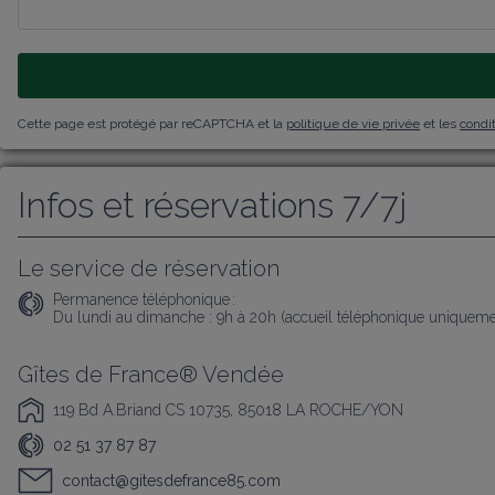
Cette page est protégé par reCAPTCHA et la
politique de vie privée
et les
condit
Infos et réservations 7/7j
Le service de réservation
Permanence téléphonique :
Du lundi au dimanche : 9h à 20h (accueil téléphonique uniqueme
Gîtes de France® Vendée
119 Bd A.Briand CS 10735, 85018 LA ROCHE/YON
02 51 37 87 87
contact@gitesdefrance85.com