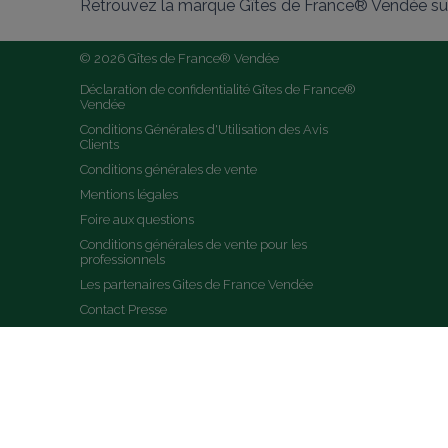
Retrouvez la marque Gîtes de France® Vendée sur
© 2026 Gîtes de France® Vendée
Déclaration de confidentialité Gîtes de France® 
Vendée
Conditions Générales d'Utilisation des Avis 
Clients
Conditions générales de vente
Mentions légales
Foire aux questions
Conditions générales de vente pour les 
professionnels
Les partenaires Gites de France Vendée
Contact Presse