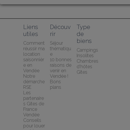
Liens 
Découv
Type 
utiles
rir
de 
biens
Comment 
Séjour 
réussir ma 
thématiqu
Campings
location 
e
Insolites
saisonnièr
10 bonnes 
Chambres 
e en 
raisons de 
d'hôtes
Vendée
venir en 
Gîtes
Notre 
Vendée !
démarche 
Bons 
RSE
plans
Les 
partenaire
s Gites de 
France 
Vendée
Conseils 
pour louer 