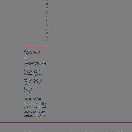
d
e
p
u
i
s 
1
9
5
1
Agence
de
réservation :
02 51
37 87
87
Du lundi au
dimanche : 9h
à 20h (accueil
téléphonique
uniquement).