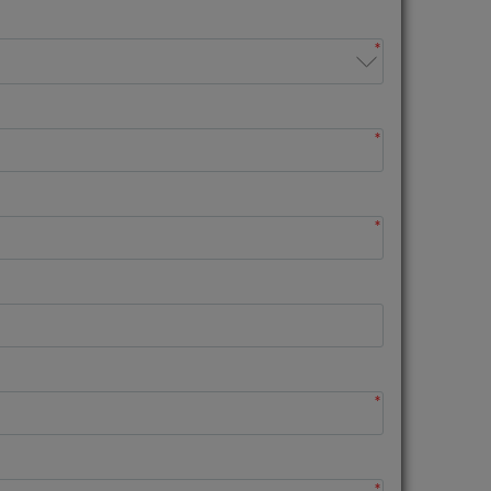
*
*
*
*
*