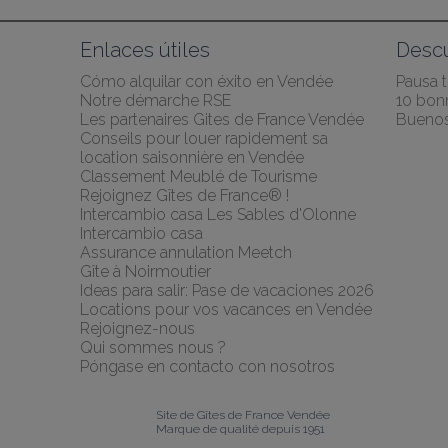
Enlaces útiles
Desc
Cómo alquilar con éxito en Vendée
Pausa 
Notre démarche RSE
10 bonn
Les partenaires Gites de France Vendée
Buenos
Conseils pour louer rapidement sa 
location saisonnière en Vendée
Classement Meublé de Tourisme
Rejoignez Gîtes de France® !
Intercambio casa Les Sables d'Olonne 
Intercambio casa
Assurance annulation Meetch
Gîte à Noirmoutier
Ideas para salir: Pase de vacaciones 2026
Locations pour vos vacances en Vendée
Rejoignez-nous
Qui sommes nous ?
Póngase en contacto con nosotros
Site de Gîtes de France Vendée
Marque de qualité depuis 1951