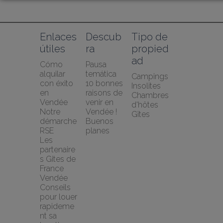
Enlaces 
Descub
Tipo de 
útiles
ra
propied
ad
Cómo 
Pausa 
alquilar 
temática
Campings
con éxito 
10 bonnes 
Insolites
en 
raisons de 
Chambres 
Vendée
venir en 
d'hôtes
Notre 
Vendée !
Gîtes
démarche 
Buenos 
RSE
planes
Les 
partenaire
s Gites de 
France 
Vendée
Conseils 
pour louer 
rapideme
nt sa 