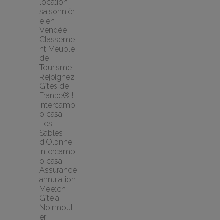
location 
saisonnièr
e en 
Vendée
Classeme
nt Meublé 
de 
Tourisme
Rejoignez 
Gîtes de 
France® !
Intercambi
o casa 
Les 
Sables 
d'Olonne 
Intercambi
o casa
Assurance 
annulation 
Meetch
Gîte à 
Noirmouti
er