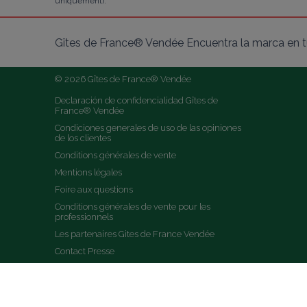
uniquement).
Gîtes de France® Vendée Encuentra la marca en tu
© 2026 Gîtes de France® Vendée
Declaración de confidencialidad Gîtes de 
France® Vendée
Condiciones generales de uso de las opiniones 
de los clientes
Conditions générales de vente
Mentions légales
Foire aux questions
Conditions générales de vente pour les 
professionnels
Les partenaires Gites de France Vendée
Contact Presse