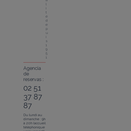
a
l
i
t
é 
d
e
p
u
i
s 
1
9
5
1
Agencia
de
reservas :
02 51
37 87
87
Du lundi au
dimanche : 9h
à 20h (accueil
téléphonique