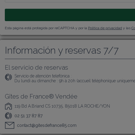
Esta página está protegida por reCAPTCHA y por la
Política de privacidad
y las
Co
Información y reservas 7/7
El servicio de reservas
Servicio de atención telefónica :
Du lundi au dimanche : 9h à 20h (accueil téléphonique uniqueme
Gîtes de France® Vendée
119 Bd A.Briand CS 10735, 85018 LA ROCHE/YON
02 51 37 87 87
contact@gitesdefrance85.com