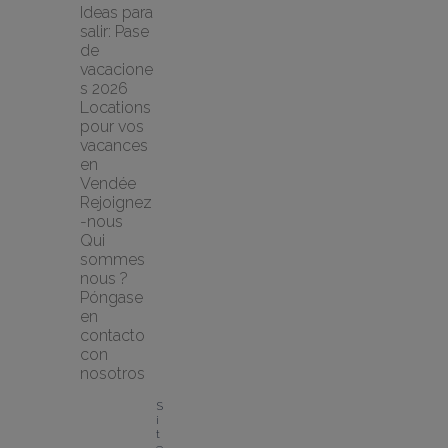
Ideas para 
salir: Pase 
de 
vacacione
s 2026
Locations 
pour vos 
vacances 
en 
Vendée
Rejoignez
-nous
Qui 
sommes 
nous ?
Póngase 
en 
contacto 
con 
nosotros
S
i
t