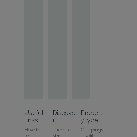
Useful 
Discove
Propert
links
r
y type
How to 
Themed 
Campings
rent 
stay
Insolites