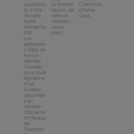
successfu
10 bonnes 
Chambres 
lly in the 
raisons de 
d'hôtes
Vendée
venir en 
Gîtes
Notre 
Vendée !
démarche 
Good 
RSE
plans
Les 
partenaire
s Gites de 
France 
Vendée
Conseils 
pour louer 
rapideme
nt sa 
location 
saisonnièr
e en 
Vendée
Classeme
nt Meublé 
de 
Tourisme