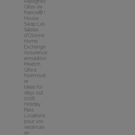
Rejoignez 
Gîtes de 
France® !
House 
Swap Les 
Sables 
d'Olonne 
Home 
Exchange
Assurance 
annulation 
Meetch
Gîte à 
Noirmouti
er
Ideas for 
days out: 
2026 
Holiday 
Pass
Locations 
pour vos 
vacances 
en 