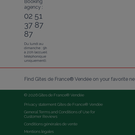
Booking
agency :
02 51
37 87
87
Du lundi au
dimanche : 9h
à 20h (accueil
téléphonique
uniquement).
Find Gîtes de France® Vendée on your favorite n
© 2026 Gîtes de France® Vendée
Privacy statement Gîtes de France® Vendée
General Terms and Conditions of Use for 
Customer Reviews
Conditions générales de vente
Mentions légales