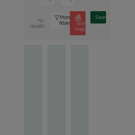
More
0
Search
no 
filters
Show
results
map