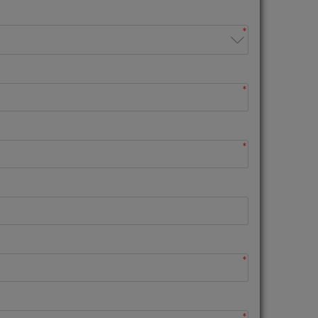
*
*
*
*
*