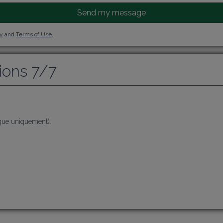
Send my message
cy
and
Terms of Use
.
ions 7/7
ique uniquement).