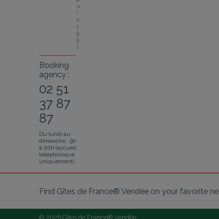
u
i
s 
1
9
5
1
Booking
agency :
02 51
37 87
87
Du lundi au
dimanche : 9h
à 20h (accueil
téléphonique
uniquement).
Find Gîtes de France® Vendée on your favorite n
© 2026 Gîtes de France® Vendée