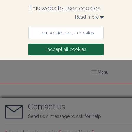
This website uses cookies
Read more 
I refuse the use of cookies
I accept all cookies
Menu
Contact us
Send us a message to ask for help