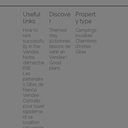
Useful 
Discove
Propert
links
r
y type
How to 
Themed 
Campings
rent 
stay
Insolites
successfu
10 bonnes 
Chambres 
lly in the 
raisons de 
d'hôtes
Vendée
venir en 
Gîtes
Notre 
Vendée !
démarche 
Good 
RSE
plans
Les 
partenaire
s Gites de 
France 
Vendée
Conseils 
pour louer 
rapideme
nt sa 
location 
saisonnièr