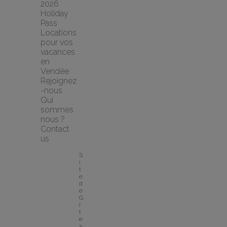
2026 
Holiday 
Pass
Locations 
pour vos 
vacances 
en 
Vendée
Rejoignez
-nous
Qui 
sommes 
nous ?
Contact 
us
S
i
t
e 
d
e 
G
î
t
e
s 