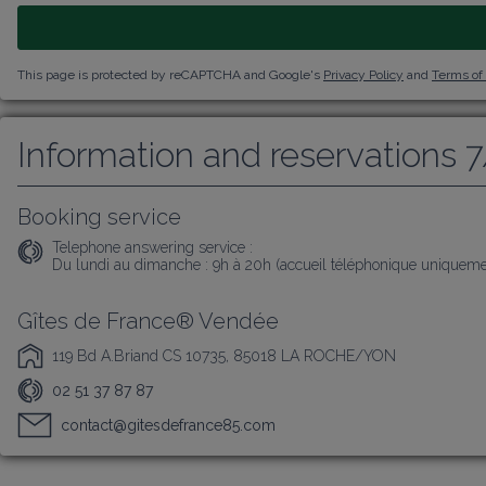
This page is protected by reCAPTCHA and Google's
Privacy Policy
and
Terms of
Information and reservations 
Booking service
Telephone answering service :
Du lundi au dimanche : 9h à 20h (accueil téléphonique uniqueme
Gîtes de France® Vendée
119 Bd A.Briand CS 10735, 85018 LA ROCHE/YON
02 51 37 87 87
contact@gitesdefrance85.com