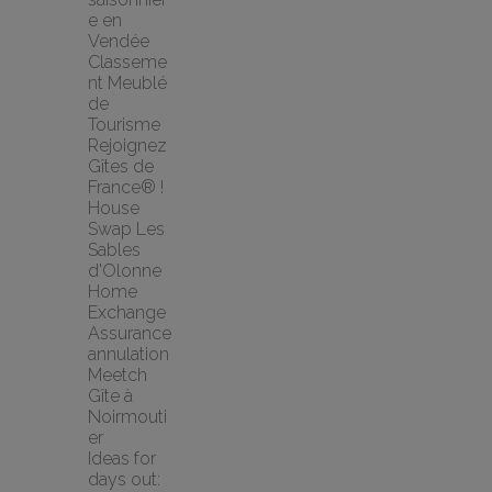
e en 
Vendée
Classeme
nt Meublé 
de 
Tourisme
Rejoignez 
Gîtes de 
France® !
House 
Swap Les 
Sables 
d'Olonne 
Home 
Exchange
Assurance 
annulation 
Meetch
Gîte à 
Noirmouti
er
Ideas for 
days out: 