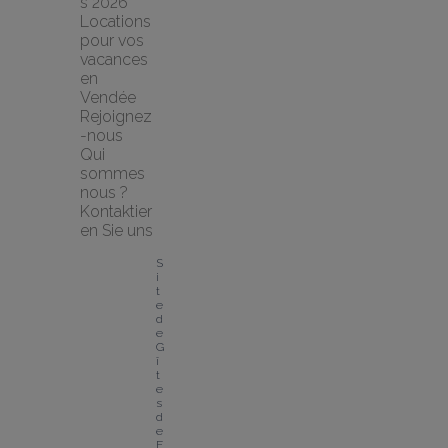
s 2026
Locations 
pour vos 
vacances 
en 
Vendée
Rejoignez
-nous
Qui 
sommes 
nous ?
Kontaktier
en Sie uns
S
i
t
e 
d
e 
G
î
t
e
s 
d
e 
F