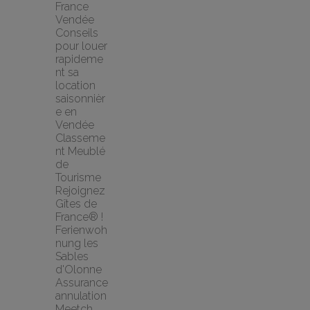
France 
Vendée
Conseils 
pour louer 
rapideme
nt sa 
location 
saisonnièr
e en 
Vendée
Classeme
nt Meublé 
de 
Tourisme
Rejoignez 
Gîtes de 
France® !
Ferienwoh
nung les 
Sables 
d'Olonne
Assurance 
annulation 
Meetch