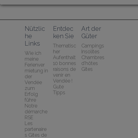
Nützlic
Entdec
Art der 
he 
ken Sie
Güter
Links
Thematisc
Campings
her 
Insolites
Wie ich 
Aufenthalt
Chambres 
meine 
10 bonnes 
d'hôtes
Ferienver
raisons de 
Gîtes
mietung in 
venir en 
der 
Vendée !
Vendée 
Gute 
zum 
Tipps
Erfolg 
führe
Notre 
démarche 
RSE
Les 
partenaire
s Gites de 