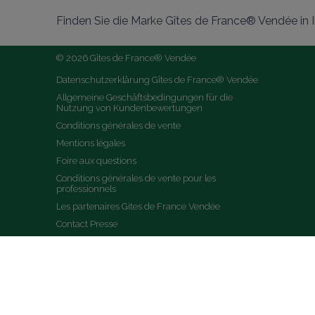
Finden Sie die Marke Gîtes de France® Vendée in
© 2026 Gîtes de France® Vendée
Datenschutzerklärung Gîtes de France® Vendée
Allgemeine Geschäftsbedingungen für die 
Nutzung von Kundenbewertungen
Conditions générales de vente
Mentions légales
Foire aux questions
Conditions générales de vente pour les 
professionnels
Les partenaires Gites de France Vendée
Contact Presse