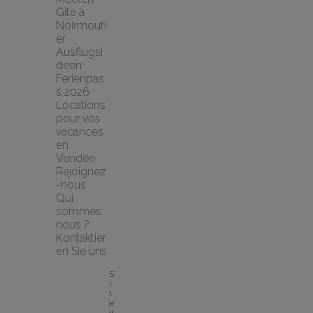
Gîte à 
Noirmouti
er
Ausflugsi
deen: 
Ferienpas
s 2026
Locations 
pour vos 
vacances 
en 
Vendée
Rejoignez
-nous
Qui 
sommes 
nous ?
Kontaktier
en Sie uns
S
i
t
e 