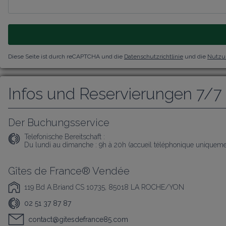
Diese Seite ist durch reCAPTCHA und die
Datenschutzrichtlinie
und die
Nutzu
Infos und Reservierungen 7/7
Der Buchungsservice
Telefonische Bereitschaft :
Du lundi au dimanche : 9h à 20h (accueil téléphonique uniqueme
Gîtes de France® Vendée
119 Bd A.Briand CS 10735, 85018 LA ROCHE/YON
02 51 37 87 87
contact@gitesdefrance85.com