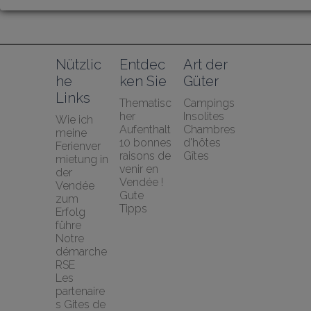
Nützlic
Entdec
Art der 
he 
ken Sie
Güter
Links
Thematisc
Campings
her 
Insolites
Wie ich 
Aufenthalt
Chambres 
meine 
10 bonnes 
d'hôtes
Ferienver
raisons de 
Gîtes
mietung in 
venir en 
der 
Vendée !
Vendée 
Gute 
zum 
Tipps
Erfolg 
führe
Notre 
démarche 
RSE
Les 
partenaire
s Gites de 