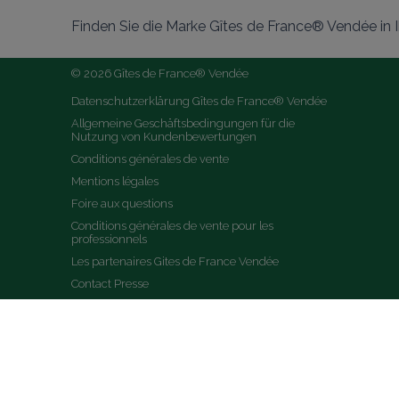
Finden Sie die Marke Gîtes de France® Vendée in
© 2026 Gîtes de France® Vendée
Datenschutzerklärung Gîtes de France® Vendée
Allgemeine Geschäftsbedingungen für die 
Nutzung von Kundenbewertungen
Conditions générales de vente
Mentions légales
Foire aux questions
Conditions générales de vente pour les 
professionnels
Les partenaires Gites de France Vendée
Contact Presse