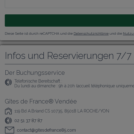
Diese Seite ist durch reCAPTCHA und die
Datenschutzrichtlinie
und die
Nutzu
Infos und Reservierungen 7/7
Der Buchungsservice
Telefonische Bereitschaft :
Du lundi au dimanche : 9h à 20h (accueil téléphonique uniqueme
Gîtes de France® Vendée
119 Bd A.Briand CS 10735, 85018 LA ROCHE/YON
02 51 37 87 87
contact@gitesdefrance85.com