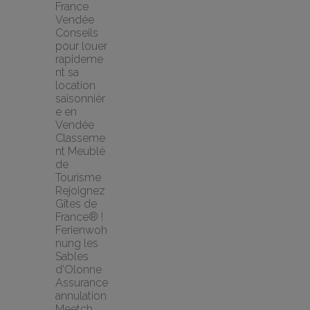
France 
Vendée
Conseils 
pour louer 
rapideme
nt sa 
location 
saisonnièr
e en 
Vendée
Classeme
nt Meublé 
de 
Tourisme
Rejoignez 
Gîtes de 
France® !
Ferienwoh
nung les 
Sables 
d'Olonne
Assurance 
annulation 
Meetch