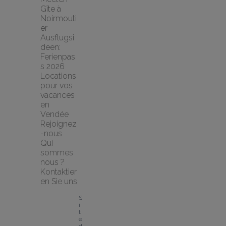
Gîte à 
Noirmouti
er
Ausflugsi
deen: 
Ferienpas
s 2026
Locations 
pour vos 
vacances 
en 
Vendée
Rejoignez
-nous
Qui 
sommes 
nous ?
Kontaktier
en Sie uns
S
i
t
e 